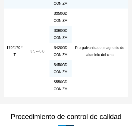
CON ZM
S350GD
CON ZM
S390GD
CON ZM
170*170 *
S420GD
Pre-galvanizado, magnesio de
3,5 -- 8,0
T
CON ZM
aluminio del cinc
S450GD
CON ZM
S550GD
CON ZM
Procedimiento de control de calidad