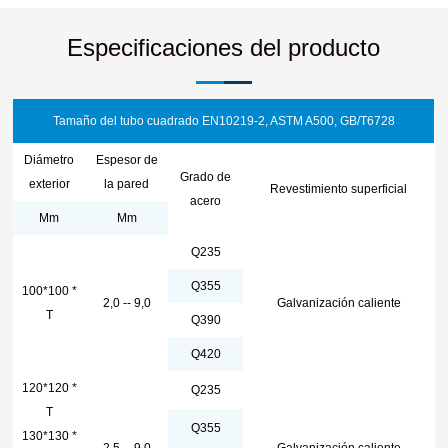
Especificaciones del producto
Tamaño del tubo cuadrado EN10219-2, ASTM A500, GB/T6728
Diámetro
Espesor de
Grado de
exterior
la pared
Revestimiento superficial
acero
Mm
Mm
Q235
Q355
100*100 *
2,0 -- 9,0
Galvanización caliente
T
Q390
Q420
120*120 *
Q235
T
Q355
130*130 *