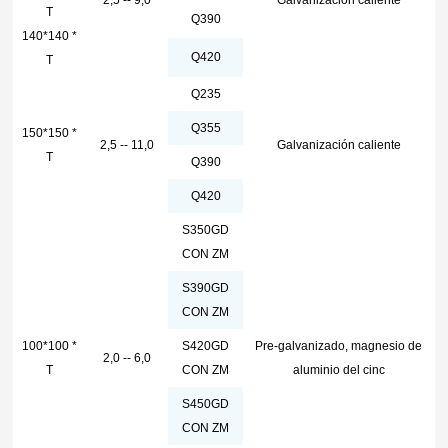
2,5 -- 9,0
Galvanización caliente
T
Q390
140*140 *
Q420
T
Q235
Q355
150*150 *
2,5 -- 11,0
Galvanización caliente
T
Q390
Q420
S350GD
CON ZM
S390GD
CON ZM
100*100 *
S420GD
Pre-galvanizado, magnesio de
2,0 -- 6,0
T
CON ZM
aluminio del cinc
S450GD
CON ZM